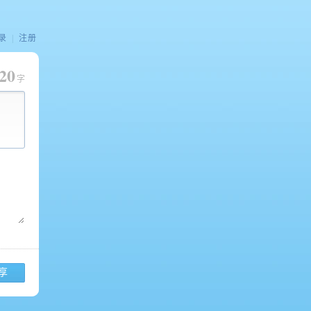
录
|
注册
20
字
享