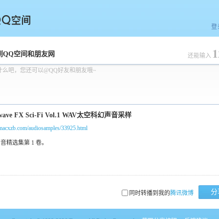
登
1
空间
到QQ空间和朋友网
还能输入
什么吧，您还可以@QQ好友和朋友哦~
/macxzb.com/audiosamples/33925.html
分
同时转播到我的
腾讯微博