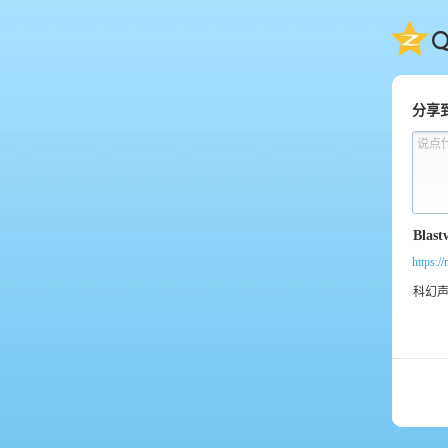
QQ
分享
说点
https:/