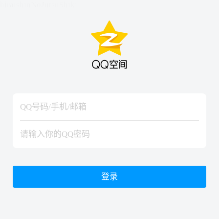
hiraishinNoJutsuShiki
hiraishinNoJutsuShiki
登录