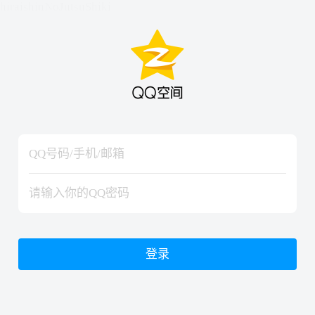
hiraishinNoJutsuShiki
hiraishinNoJutsuShiki
登录