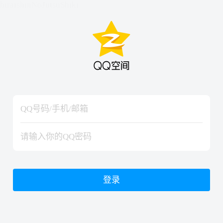
hiraishinNoJutsuShiki
hiraishinNoJutsuShiki
登录