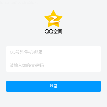
hiraishinNoJutsuShiki
hiraishinNoJutsuShiki
登录