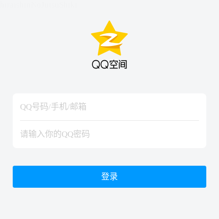
hiraishinNoJutsuShiki
hiraishinNoJutsuShiki
登录