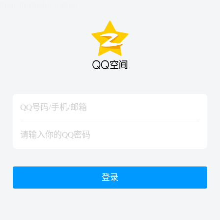
hiraishinNoJutsuShiki
hiraishinNoJutsuShiki
登录