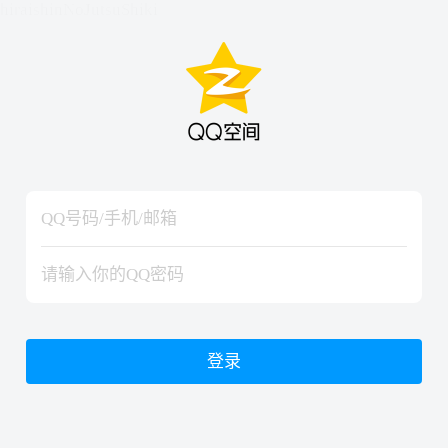
hiraishinNoJutsuShiki
hiraishinNoJutsuShiki
登录