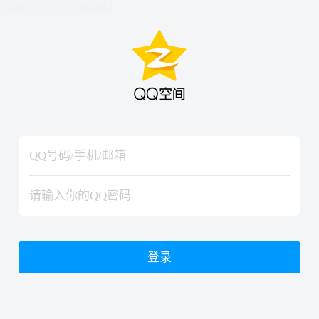
hiraishinNoJutsuShiki
hiraishinNoJutsuShiki
登录