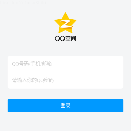
hiraishinNoJutsuShiki
hiraishinNoJutsuShiki
登录