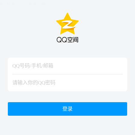
hiraishinNoJutsuShiki
hiraishinNoJutsuShiki
登录