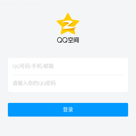
hiraishinNoJutsuShiki
hiraishinNoJutsuShiki
登录