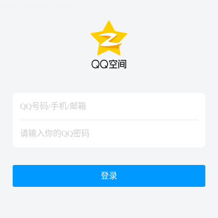
hiraishinNoJutsuShiki
hiraishinNoJutsuShiki
登录