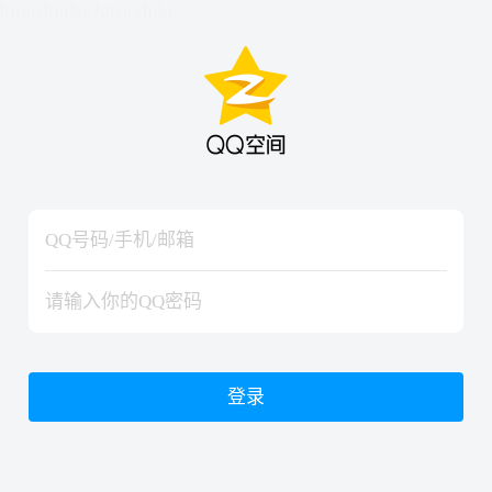
hiraishinNoJutsuShiki
hiraishinNoJutsuShiki
登录