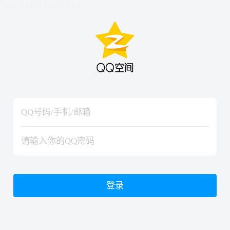
hiraishinNoJutsuShiki
hiraishinNoJutsuShiki
登录