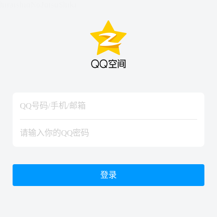
hiraishinNoJutsuShiki
hiraishinNoJutsuShiki
登录