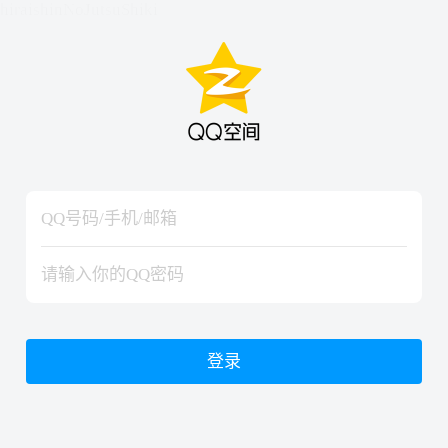
hiraishinNoJutsuShiki
hiraishinNoJutsuShiki
登录