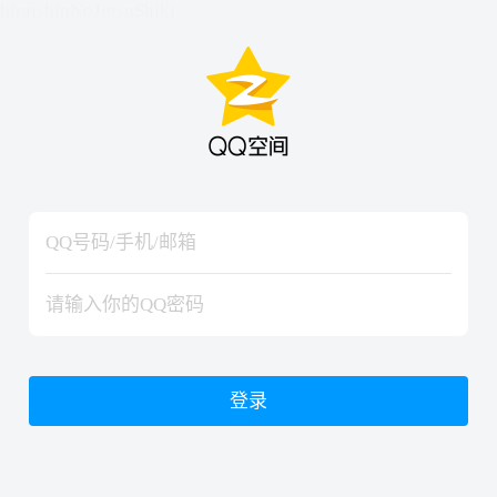
hiraishinNoJutsuShiki
hiraishinNoJutsuShiki
登录