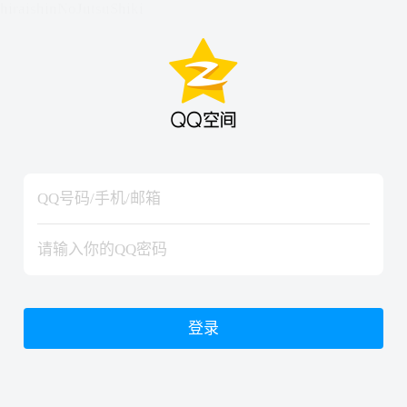
hiraishinNoJutsuShiki
hiraishinNoJutsuShiki
登录