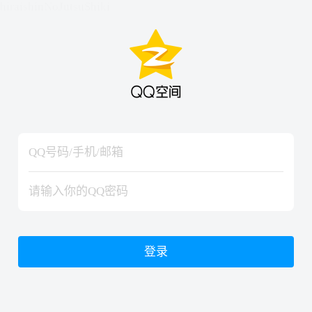
hiraishinNoJutsuShiki
hiraishinNoJutsuShiki
登录