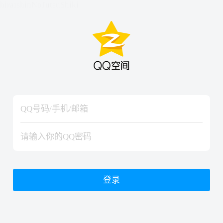
hiraishinNoJutsuShiki
hiraishinNoJutsuShiki
登录