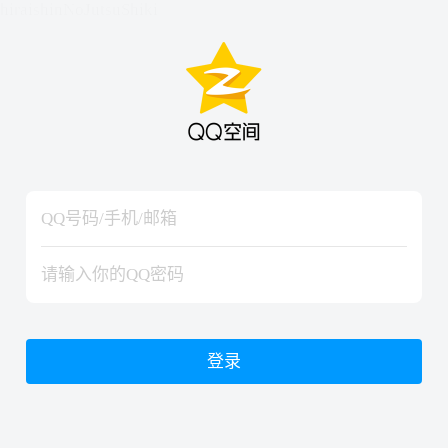
hiraishinNoJutsuShiki
hiraishinNoJutsuShiki
登录