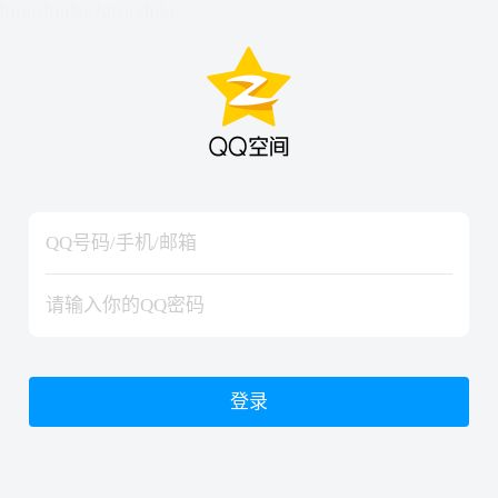
hiraishinNoJutsuShiki
hiraishinNoJutsuShiki
登录