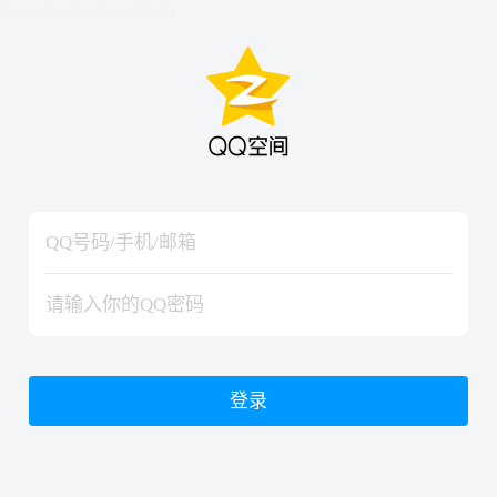
hiraishinNoJutsuShiki
hiraishinNoJutsuShiki
登录