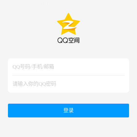
hiraishinNoJutsuShiki
hiraishinNoJutsuShiki
登录