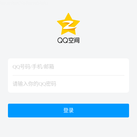
hiraishinNoJutsuShiki
hiraishinNoJutsuShiki
登录