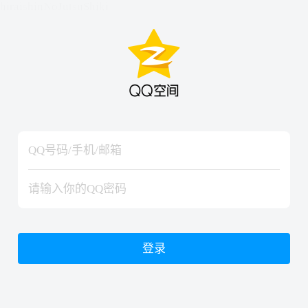
hiraishinNoJutsuShiki
hiraishinNoJutsuShiki
登录