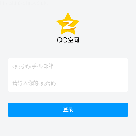
hiraishinNoJutsuShiki
hiraishinNoJutsuShiki
登录