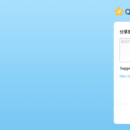
QQ
分享
说点
https:/