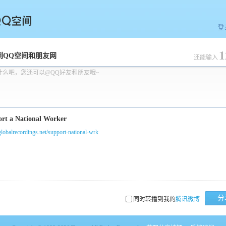
登
1
空间
到QQ空间和朋友网
还能输入
什么吧，您还可以@QQ好友和朋友哦~
/globalrecordings.net/support-national-wrk
分
同时转播到我的
腾讯微博