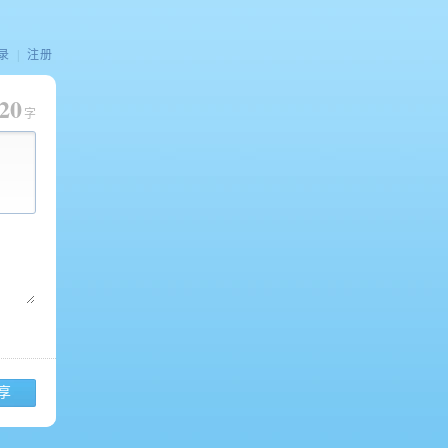
录
|
注册
20
字
享