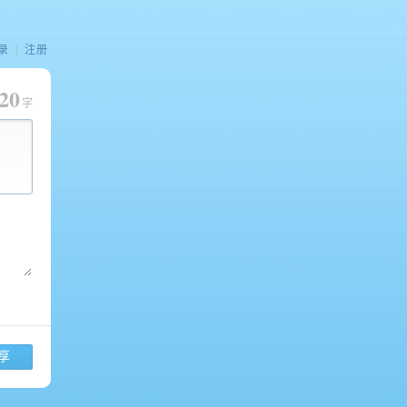
录
|
注册
20
字
享