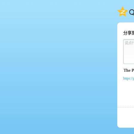
QQ
分享
说点
https:/