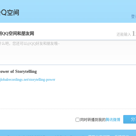
登
1
空间
到QQ空间和朋友网
还能输入
什么吧，您还可以@QQ好友和朋友哦~
/globalrecordings.net/storytelling-power
分
同时转播到我的
腾讯微博