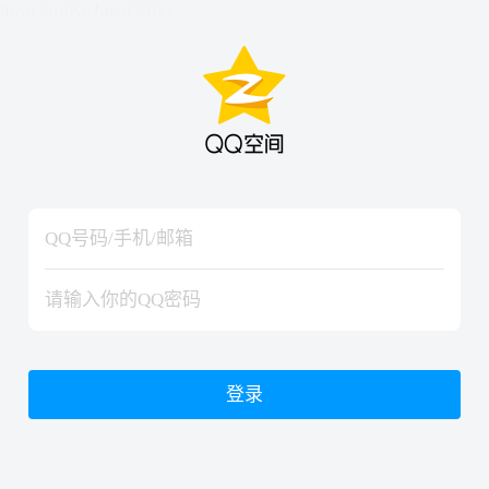
hiraishinNoJutsuShiki
hiraishinNoJutsuShiki
登录