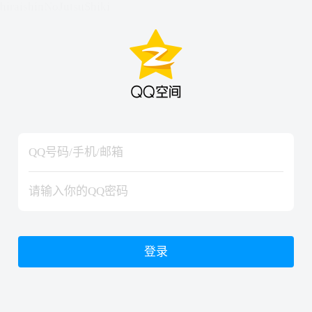
hiraishinNoJutsuShiki
hiraishinNoJutsuShiki
登录