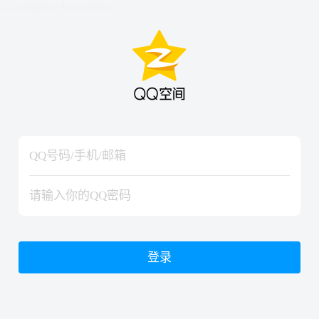
hiraishinNoJutsuShiki
hiraishinNoJutsuShiki
登录