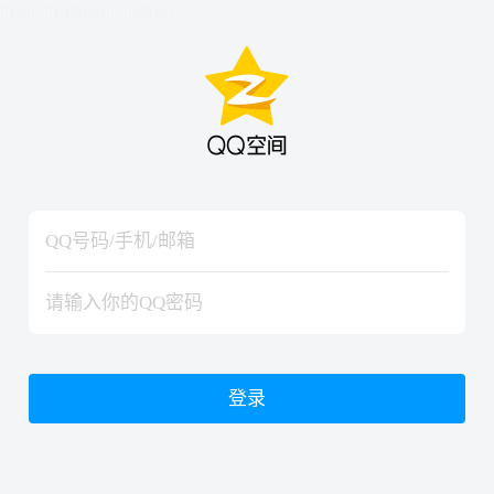
hiraishinNoJutsuShiki
hiraishinNoJutsuShiki
登录