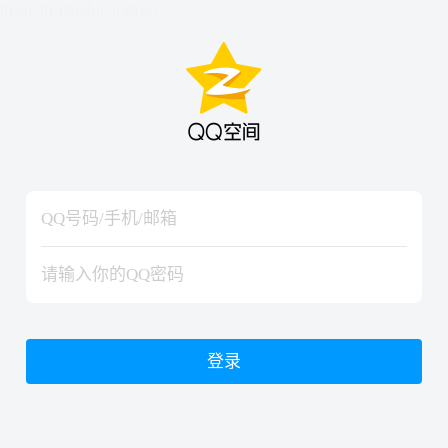
hiraishinNoJutsuShiki
hiraishinNoJutsuShiki
登录