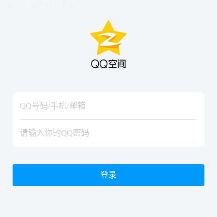
hiraishinNoJutsuShiki
hiraishinNoJutsuShiki
登录