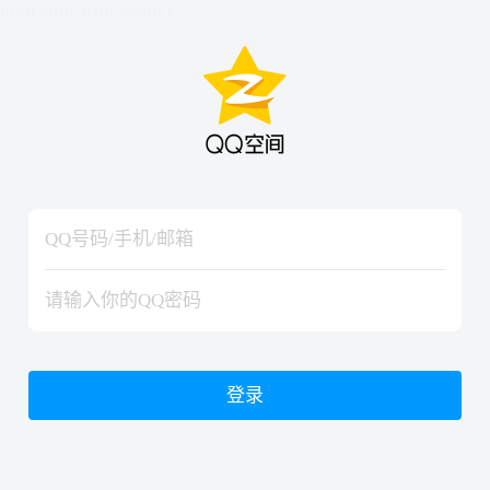
hiraishinNoJutsuShiki
hiraishinNoJutsuShiki
登录