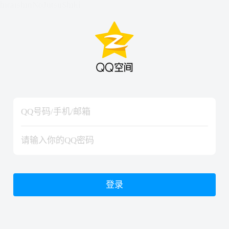
hiraishinNoJutsuShiki
hiraishinNoJutsuShiki
登录