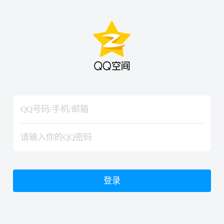
hiraishinNoJutsuShiki
hiraishinNoJutsuShiki
登录