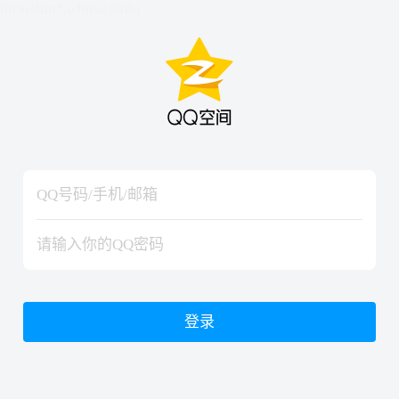
hiraishinNoJutsuShiki
hiraishinNoJutsuShiki
登录