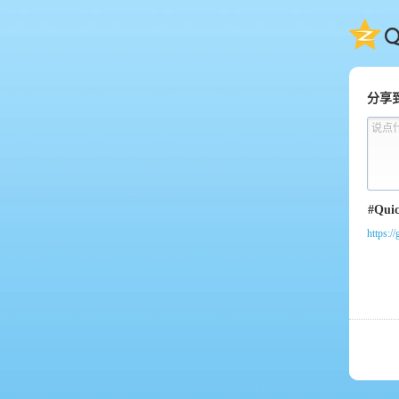
QQ
分享
说点
https: