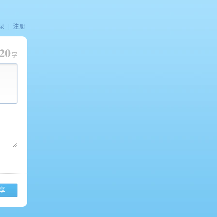
录
|
注册
20
字
享