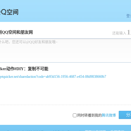
登
1
空间
到QQ空间和朋友网
还能输入
什么吧，您还可以@QQ好友和朋友哦~
//getquicker.net/sharedaction?code=ab93d156-1956-4687-e454-08d9838660b7
分
同时转播到我的
腾讯微博