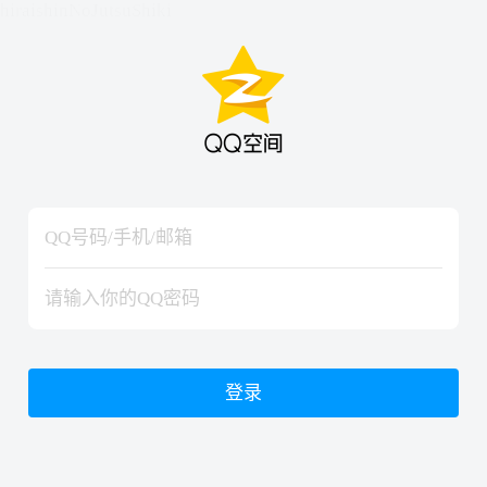
hiraishinNoJutsuShiki
hiraishinNoJutsuShiki
登录