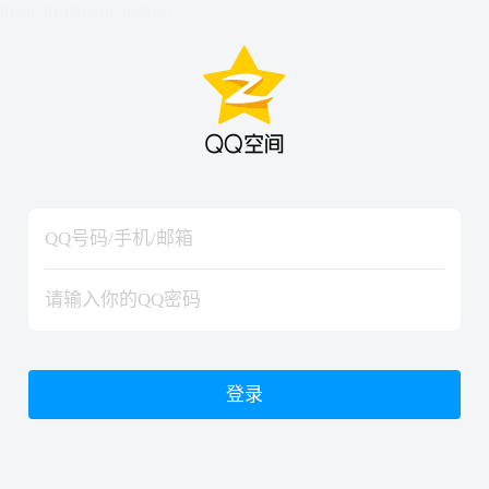
hiraishinNoJutsuShiki
hiraishinNoJutsuShiki
登录