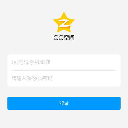
hiraishinNoJutsuShiki
hiraishinNoJutsuShiki
登录