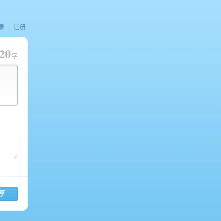
录
|
注册
20
字
享