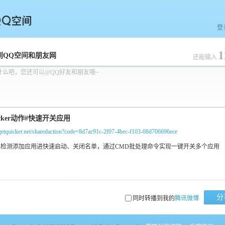
登
1
空间
到QQ空间和朋友网
还能输入
什么吧，您还可以@QQ好友和朋友哦~
/getquicker.net/sharedaction?code=8d7ac91c-2f07-4bec-f103-08d706696ece
分
同时转播到我的
腾讯微博