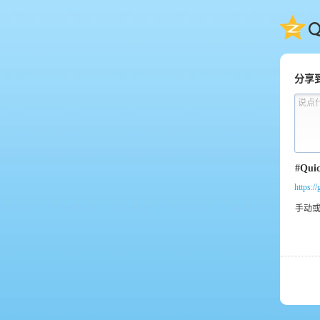
QQ
分享
说点
https:/