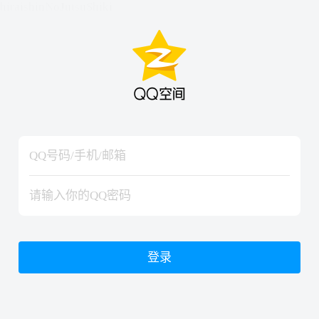
hiraishinNoJutsuShiki
hiraishinNoJutsuShiki
登录