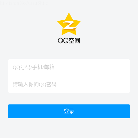
hiraishinNoJutsuShiki
hiraishinNoJutsuShiki
登录