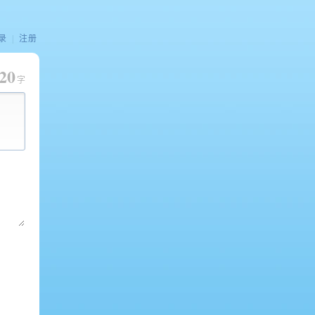
录
|
注册
20
字