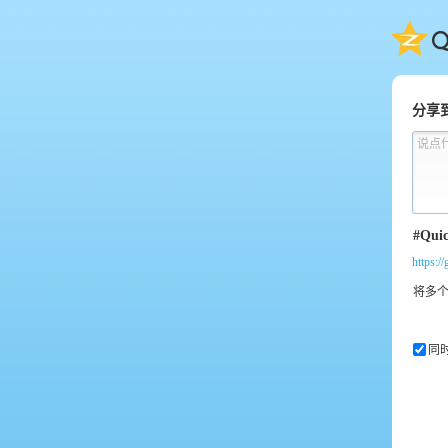
QQ
分享
说点
https:/
同