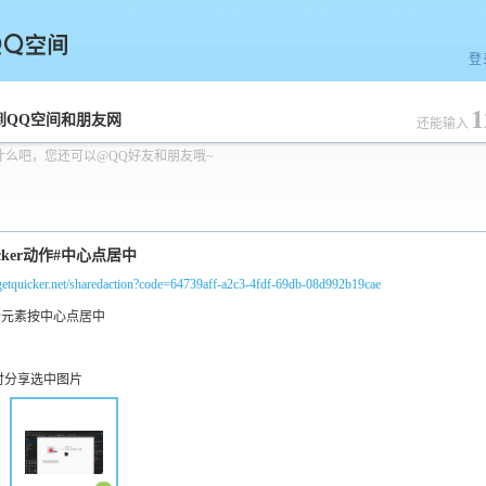
登
1
空间
到QQ空间和朋友网
还能输入
什么吧，您还可以@QQ好友和朋友哦~
/getquicker.net/sharedaction?code=64739aff-a2c3-4fdf-69db-08d992b19cae
时分享选中图片