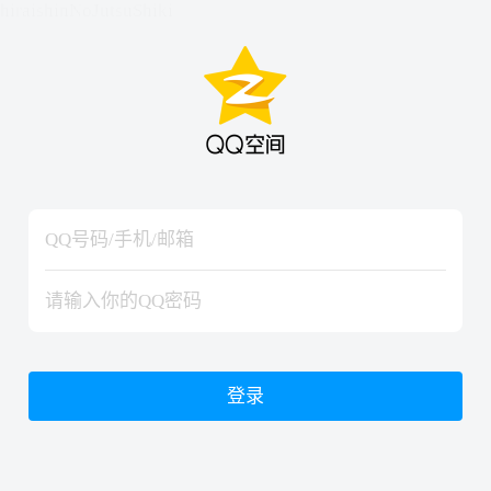
hiraishinNoJutsuShiki
hiraishinNoJutsuShiki
登录