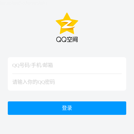
hiraishinNoJutsuShiki
hiraishinNoJutsuShiki
登录